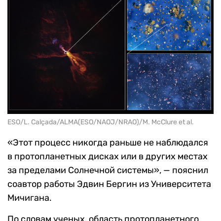
ESO/L. Calçada/ALMA(ESO/NAOJ/NRAO)/M. McClure et al.
«Этот процесс никогда раньше не наблюдался
в протопланетных дисках или в других местах
за пределами Солнечной системы», — пояснил
соавтор работы Эдвин Бергин из Университета
Мичигана.
По словам ученых, область протопланетного