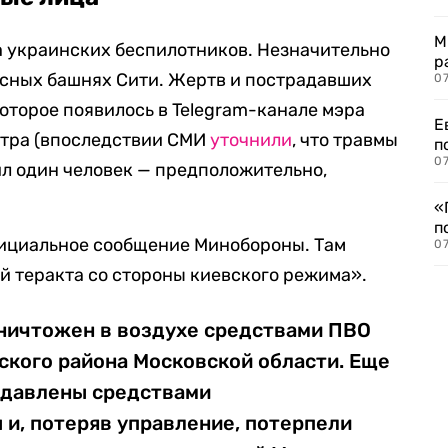
М
а украинских беспилотников. Незначительно
р
сных башнях Сити. Жертв и пострадавших
07
оторое появилось в Telegram-канале мэра
Е
утра (впоследствии СМИ
уточнили
, что травмы
п
07
ил один человек — предположительно,
«
п
фициальное сообщение Минобороны. Там
07
 теракта со стороны киевского режима».
ничтожен в воздухе средствами ПВО
ского района Московской области. Еще
одавлены средствами
и, потеряв управление, потерпели