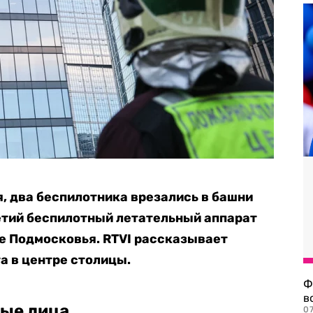
я, два беспилотника врезались в башни
етий беспилотный летательный аппарат
е Подмосковья. RTVI рассказывает
а в центре столицы.
Ф
в
ные лица
07