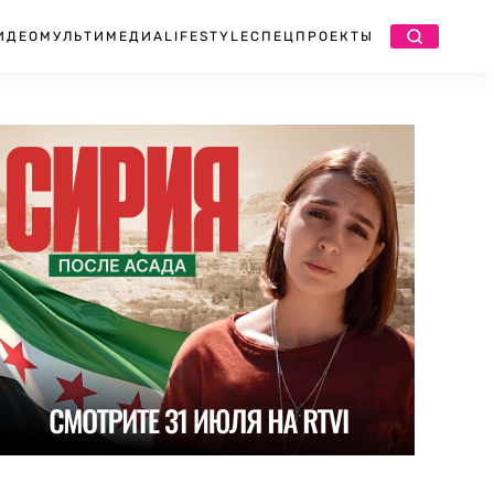
ИДЕО
МУЛЬТИМЕДИА
LIFESTYLE
СПЕЦПРОЕКТЫ