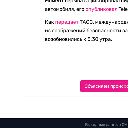
Момент взрыва зафиксировал ви
автомобиля, его
опубликовал
Tel
Как
передает
ТАСС, международн
из соображений безопасности за
возобновились к 5.30 утра.
Объясняем происхо
Выходные данные СМ