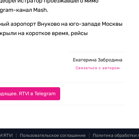
деорегистратор проезжавшего мимо
egram-канал Mash.
ый аэропорт Внуково на юго-западе Москвы
крыли на короткое время, рейсы
Екатерина Забродина
Связаться с автором
дящее. RTVI в Telegram
И RTVI
|
Пользовательское соглашение
|
Политика обработки