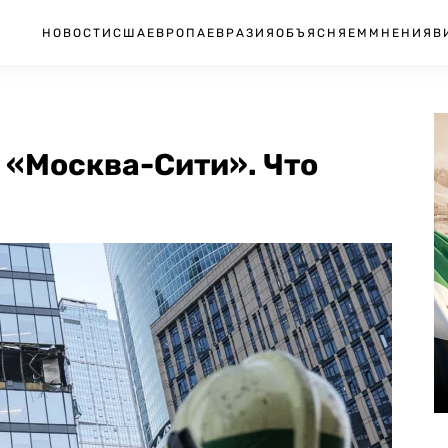
НОВОСТИ
США
ЕВРОПА
ЕВРАЗИЯ
ОБЪЯСНЯЕМ
МНЕНИЯ
В
 «Москва-Сити». Что
я