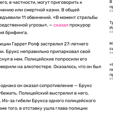
В
го, в частности, могут приговорить к
п
ению или смертной казни. В общей
0
едъявили 11 обвинений. «В момент стрельбы
Т
средственной угрозы», —
сказал
прокурор
И
мя брифинга.
06
лиции Гаррет Ролф застрелил 27-летнего
М
с
и. Брукс неправильно припарковал свой
0
снул в нем. Полицейские попросили его
«
верили на алкотестере. Оказалось, что он был
п
п
0
однако он оказал сопротивление — Брукс
убежать. Полицейский выстрелил в него,
. Из-за гибели Брукса одного полицейского
оме того, в отставку ушла глава полиции