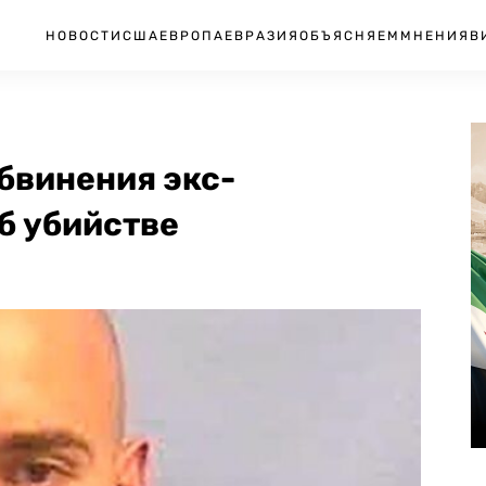
НОВОСТИ
США
ЕВРОПА
ЕВРАЗИЯ
ОБЪЯСНЯЕМ
МНЕНИЯ
В
бвинения экс-
б убийстве