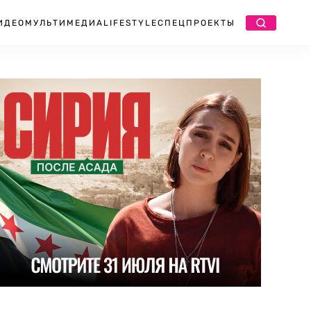
ИДЕО
МУЛЬТИМЕДИА
LIFESTYLE
СПЕЦПРОЕКТЫ