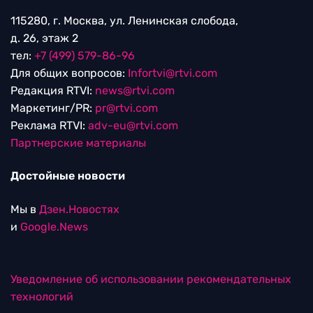
115280, г. Москва, ул. Ленинская слобода,
д. 26, этаж 2
тел:
+7 (499) 579-86-96
Для общих вопросов:
Infortvi@rtvi.com
Редакция RTVI:
news@rtvi.com
Маркетинг/PR:
pr@rtvi.com
Реклама RTVI:
adv-eu@rtvi.com
Партнерские материалы
Достойные новости
Мы в
Дзен.Новостях
и
Google.News
Уведомление об использовании рекомендательных
технологий