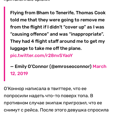
Flying from Bham to Tenerife, Thomas Cook
told me that they were going to remove me
from the flight if I didn’t “cover up” as I was
“causing offence” and was “inappropriate”.
They had 4 flight staff around me to get my
luggage to take me off the plane.
pic.twitter.com/r28nvSYaoY
— Emily O’Connor (@emroseoconnor)
March
12, 2019
О’Коннор написала в твиттере, что ее
попросили надеть что-то поверх топа. В
противном случае экипаж пригрозил, что ее
снимут с рейса. После этого девушка спросила