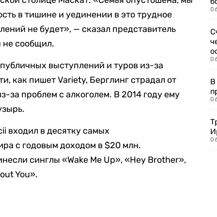
анской столице Маскат. «Семья опустошена, мы
б
0
сть в тишине и уединении в это трудное
лений не будет», — сказал представитель
С
ч
 не сообщил.
о
0
т публичных выступлений и туров из-за
и, как пишет Variety, Берглинг страдал от
В
п
з-за проблем с алкоголем. В 2014 году ему
0
узырь.
Т
cii входил в десятку самых
И
06
ра с годовым доходом в $20 млн.
несли синглы «Wake Me Up», «Hey Brother»,
hout You».