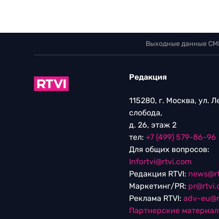
Выходные данные СМ
Редакция
115280, г. Москва, ул. 
слобода,
д. 26, этаж 2
тел:
+7 (499) 579-86-96
Для общих вопросов:
Infortvi@rtvi.com
Редакция RTVI:
news@rt
Маркетинг/PR:
pr@rtvi
Реклама RTVI:
adv-eu@r
Партнерские материа