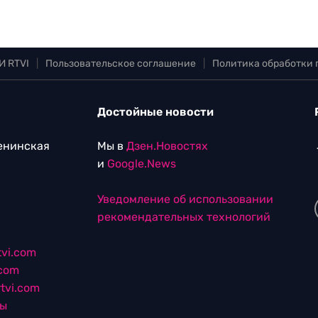
И RTVI
|
Пользовательское соглашение
|
Политика обработки
Достойные новости
Ленинская
Мы в
Дзен.Новостях
и
Google.News
Уведомление об использовании
рекомендательных технологий
vi.com
.com
tvi.com
лы