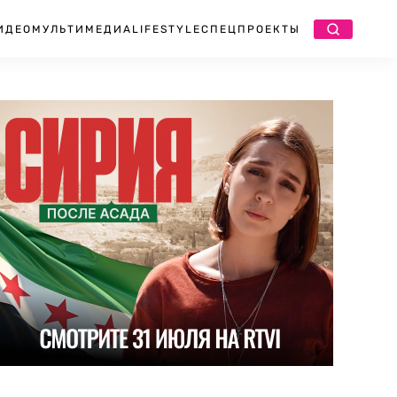
ИДЕО
МУЛЬТИМЕДИА
LIFESTYLE
СПЕЦПРОЕКТЫ