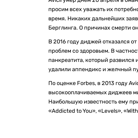
Avicii умер днем 20 апреля в ом
просим всех уважать их потребно
время. Никаких дальнейших заяв
Берглинга. О причинах смерти он
В 2016 году диджей отказался о
проблем со здоровьем. В частност
панкреатита, который развился и
удалили аппендикс и желчный п
По оценке Forbes, в 2013 году Avi
высокооплачиваемых диджеев ми
Наибольшую известность ему при
«Addicted to You», «Levels», «Wit