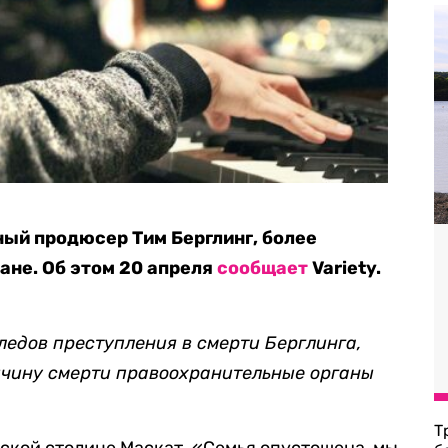
ый продюсер Тим Берглинг, более
мане. Об этом 20 апреля
сообщает
Variety.
ледов преступления в смерти Берглинга,
чину смерти правоохранительные органы
Т