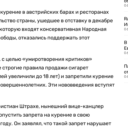
о
06
 курение в австрийских барах и ресторанах
R
ство страны, ушедшее в отставку в декабре
И
в которую входят консервативная Народная
0
вободы, отказались поддержать этот
В
Е
06
e, с целью «умиротворения критиков»
П
е строгие правила продажи сигарет
о
ей увеличили до 18 лет) и запретили курение
06
совершеннолетних. Эти нововведения вступят
ристиан Штрахе, нынешний вице-канцлер
опустить запрета на курение в свою
оду. Он заявлял, что такой запрет нарушает