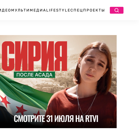
ИДЕО
МУЛЬТИМЕДИА
LIFESTYLE
СПЕЦПРОЕКТЫ