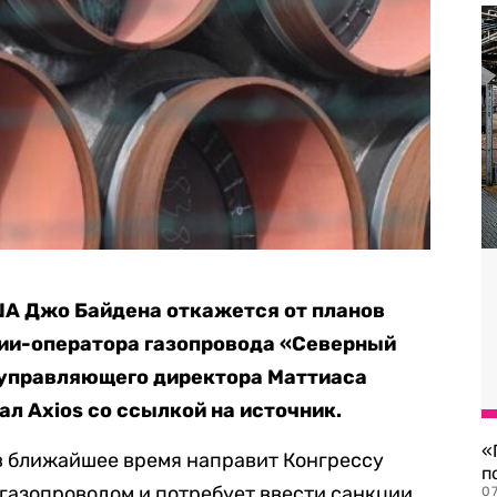
А Джо Байдена откажется от планов
нии-оператора газопровода «Северный
ее управляющего директора Маттиаса
ал Axios со ссылкой на источник.
«
в ближайшее время направит Конгрессу
п
 газопроводом и потребует ввести санкции
07