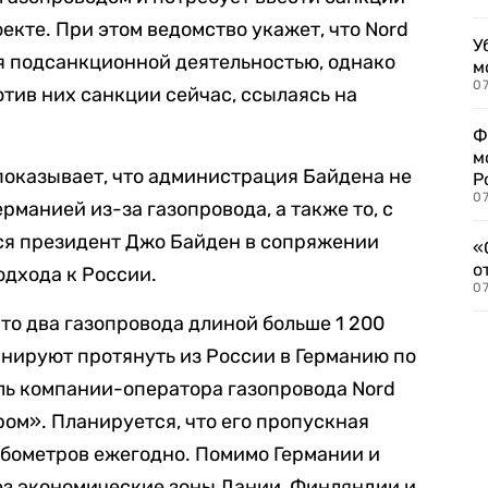
екте. При этом ведомство укажет, что Nord
У
я подсанкционной деятельностью, однако
м
07
отив них санкции сейчас, ссылаясь на
Ф
м
 показывает, что администрация Байдена не
Р
07
рманией из-за газопровода, а также то, с
ся президент Джо Байден в сопряжении
«
о
одхода к России.
07
то два газопровода длиной больше 1 200
нируют протянуть из России в Германию по
ль компании-оператора газопровода Nord
ром». Планируется, что его пропускная
убометров ежегодно. Помимо Германии и
ез экономические зоны Дании, Финляндии и