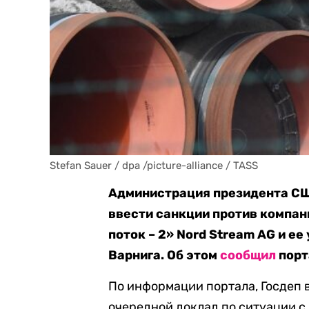
Stefan Sauer / dpa /picture-alliance / TASS
Администрация президента СШ
ввести санкции против компа
поток – 2» Nord Stream AG и 
Варнига. Об этом
сообщил
порт
По информации портала, Госдеп 
очередной доклад по ситуации с