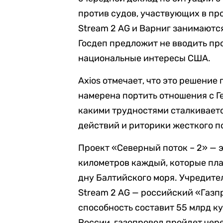
против судов, участвующих в про
Stream 2 AG и Варниг занимаютс
Госдеп предложит не вводить пр
национальные интересы США.
Axios отмечает, что это решение
намерена портить отношения с Ге
какими трудностями сталкивает
действий и риторики жесткого п
Проект «Северный поток – 2» — э
километров каждый, которые пла
дну Балтийского моря. Учредите
Stream 2 AG — российский «Газп
способность составит 55 млрд к
России, газопровод пройдет чер