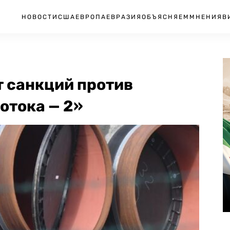
НОВОСТИ
США
ЕВРОПА
ЕВРАЗИЯ
ОБЪЯСНЯЕМ
МНЕНИЯ
В
т санкций против
отока — 2»