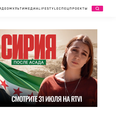
ИДЕО
МУЛЬТИМЕДИА
LIFESTYLE
СПЕЦПРОЕКТЫ