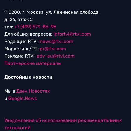
115280, г. Москва, ул. Ленинская слобода,
д. 26, этаж 2
тел:
+7 (499) 579-86-96
Для общих вопросов:
Infortvi@rtvi.com
Редакция RTVI:
news@rtvi.com
Маркетинг/PR:
pr@rtvi.com
Реклама RTVI:
adv-eu@rtvi.com
Партнерские материалы
Достойные новости
Мы в
Дзен.Новостях
и
Google.News
Уведомление об использовании рекомендательных
технологий