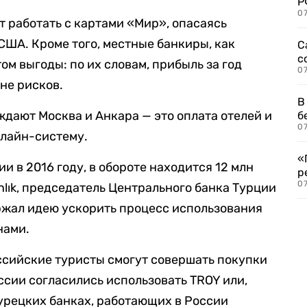
Р
07
т работать с картами «Мир», опасаясь
США. Кроме того, местные банкиры, как
С
с
этом выгоды: по их словам, прибыль за год
07
не рисков.
В
уждают Москва и Анкара
— это оплата отелей и
б
07
нлайн-систему
.
«
и в 2016 году, в обороте находится 12 млн
р
07
nlık, председатель Центрального банка Турции
жал идею ускорить процесс использования
нами.
ссийские туристы смогут совершать покупки
оссии согласились использовать TROY или,
турецких банках, работающих в России