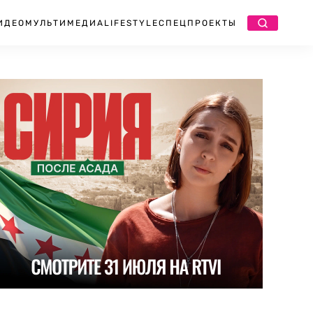
ИДЕО
МУЛЬТИМЕДИА
LIFESTYLE
СПЕЦПРОЕКТЫ