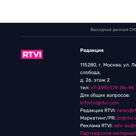
Выходные данные СМ
Редакция
115280, г. Москва, ул. 
слобода,
д. 26, этаж 2
тел:
+7 (499) 579-86-96
Для общих вопросов:
Infortvi@rtvi.com
Редакция RTVI:
news@rt
Маркетинг/PR:
pr@rtvi
Реклама RTVI:
adv-eu@r
Партнерские материа