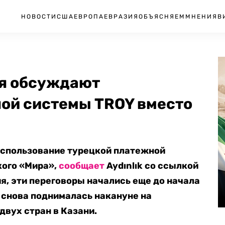
НОВОСТИ
США
ЕВРОПА
ЕВРАЗИЯ
ОБЪЯСНЯЕМ
МНЕНИЯ
В
сия обсуждают
ой системы TROY вместо
использование турецкой платежной
кого «Мира»,
сообщает
Aydınlık со ссылкой
я, эти переговоры начались еще до начала
а снова поднималась накануне на
двух стран в Казани.