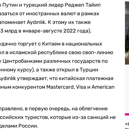
 Путин и турецкий лидер Реджеп Тайип
азаться от иностранных валют в рамках
поминает Aydınlık. К этому их также
3 млрд в январе-августе 2022 года).
удачно торгует с Китаем в национальных
рыл в исламской республике свою своп-линию
у Центробанками различных государств по
нному курсу), а также открыл в Турции
Aydınlık утверждает, что китайская платежная
ным конкурентом Mastercard, Visa и American
равлено, в первую очередь, на облегчение
ссийских туристов, которые из-за санкций не
«
еделами России.