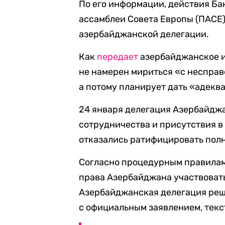
По его информации, действия Ба
ассамблеи Совета Европы (ПАСЕ
азербайджанской делегации.
Как
передает
азербайджанское и
не намерен мириться «с неспра
а потому планирует дать «адекв
24 января делегация Азербайдж
сотрудничества и присутствия в
отказались ратифицировать пол
Согласно процедурным правилам
права Азербайджана участвовать
Азербайджанская делегация реш
с официальным заявлением, текс