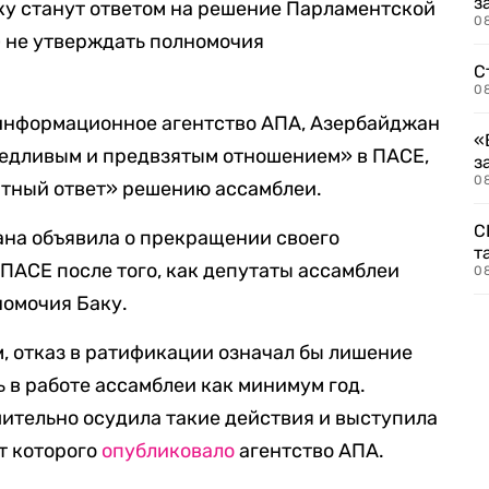
з
ку станут ответом на решение Парламентской
08
) не утверждать полномочия
С
08
нформационное агентство АПА, Азербайджан
«
ведливым и предвзятым отношением» в ПАСЕ,
з
08
атный ответ» решению ассамблеи.
С
ана объявила о прекращении своего
т
 ПАСЕ после того, как депутаты ассамблеи
0
номочия Баку.
, отказ в ратификации означал бы лишение
 в работе ассамблеи как минимум год.
ительно осудила такие действия и выступила
т которого
опубликовало
агентство АПА.