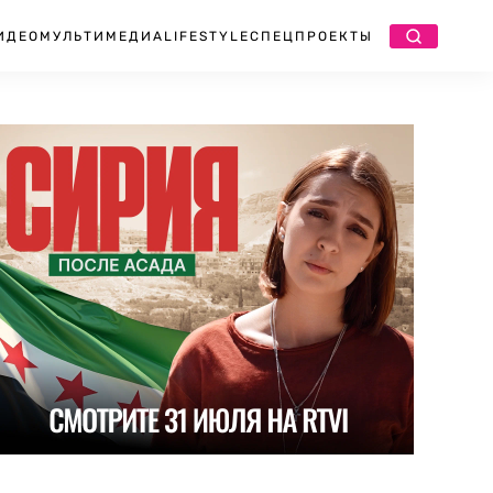
ИДЕО
МУЛЬТИМЕДИА
LIFESTYLE
СПЕЦПРОЕКТЫ