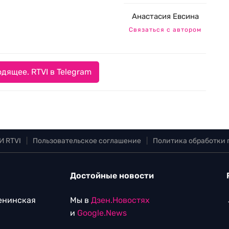
Анастасия Евсина
Связаться с автором
дящее. RTVI в Telegram
И RTVI
|
Пользовательское соглашение
|
Политика обработки
Достойные новости
Ленинская
Мы в
Дзен.Новостях
и
Google.News