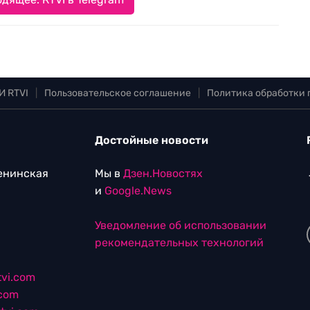
И RTVI
|
Пользовательское соглашение
|
Политика обработки
Достойные новости
Ленинская
Мы в
Дзен.Новостях
и
Google.News
Уведомление об использовании
рекомендательных технологий
vi.com
.com