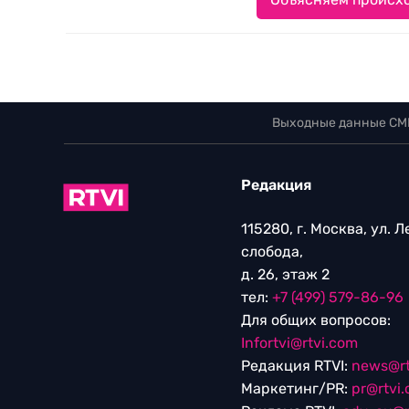
Выходные данные СМ
Редакция
115280, г. Москва, ул. 
слобода,
д. 26, этаж 2
тел:
+7 (499) 579-86-96
Для общих вопросов:
Infortvi@rtvi.com
Редакция RTVI:
news@rt
Маркетинг/PR:
pr@rtvi