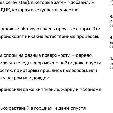
о
es cerevistae), в которые затем «добавили»
06
ДНК, которая выступает в качестве
R
И
0
 дрожжи образуют очень прочные споры. Эти
 происходят никакие естественные процессы,
В
Е
06
ла споры на разные поверхности — дерево,
П
ила, что следы спор можно найти даже спустя
о
06
ностях, по которым прошлись пылесосом, или
ым ветром или дождем.
ереносили даже кипячение, жарку и «сеанс» в
ько растений в горшках, и даже спустя