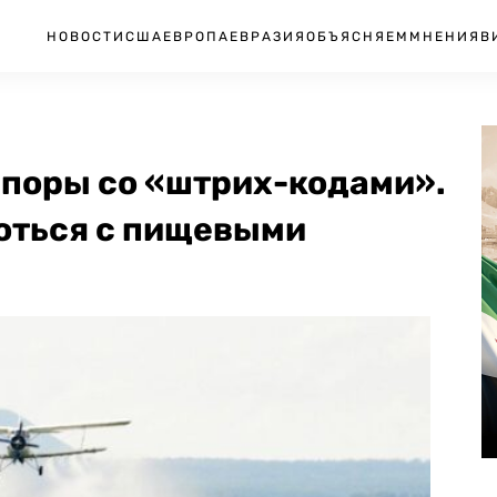
НОВОСТИ
США
ЕВРОПА
ЕВРАЗИЯ
ОБЪЯСНЯЕМ
МНЕНИЯ
В
споры со «штрих-кодами».
роться с пищевыми