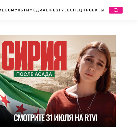
ИДЕО
МУЛЬТИМЕДИА
LIFESTYLE
СПЕЦПРОЕКТЫ