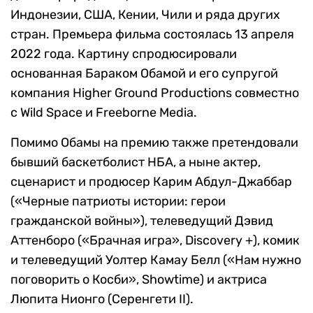
Индонезии, США, Кении, Чили и ряда других
стран. Премьера фильма состоялась 13 апреля
2022 года. Картину спродюсировали
основанная Бараком Обамой и его супругой
компания Higher Ground Productions совместно
с Wild Space и Freeborne Media.
Помимо Обамы на премию также претендовали
бывший баскетболист НБА, а ныне актер,
сценарист и продюсер Карим Абдул-Джаббар
(«Черные патриоты истории: герои
гражданской войны»), телеведущий Дэвид
Аттенборо («Брачная игра», Discovery +), комик
и телеведущий Уолтер Камау Белл («Нам нужно
поговорить о Косби», Showtime) и актриса
Люпита Нионго (Серенгети II).