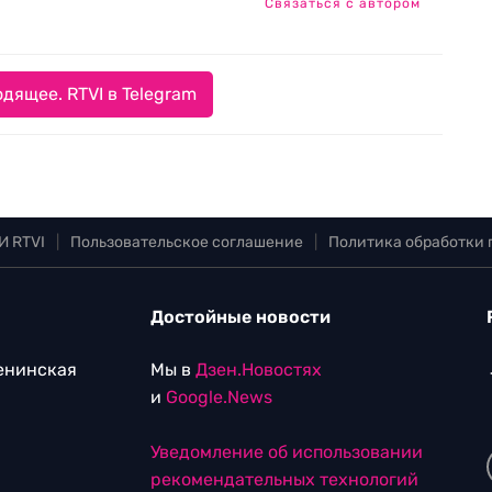
Связаться с автором
дящее. RTVI в Telegram
И RTVI
|
Пользовательское соглашение
|
Политика обработки
Достойные новости
Ленинская
Мы в
Дзен.Новостях
и
Google.News
Уведомление об использовании
рекомендательных технологий