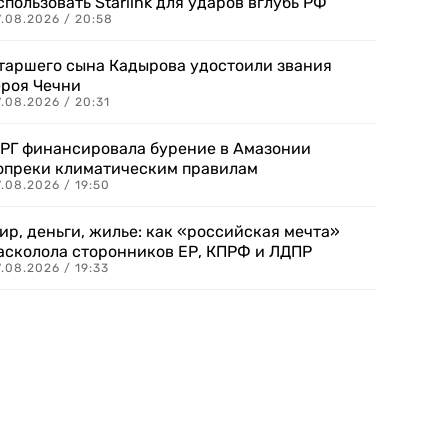
спользовать Starlink для ударов вглубь РФ
7.08.2026 / 20:58
таршего сына Кадырова удостоили звания
ероя Чечни
.08.2026 / 20:31
РГ финансировала бурение в Амазонии
опреки климатическим правилам
.08.2026 / 19:50
ир, деньги, жилье: как «российская мечта»
асколола сторонников ЕР, КПРФ и ЛДПР
.08.2026 / 19:33