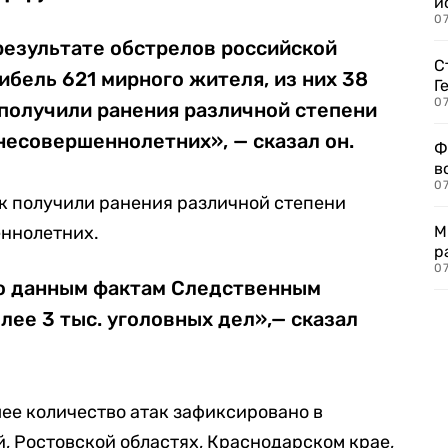
и
0
результате обстрелов российской
С
ибель 621 мирного жителя, из них 38
Г
07
ц получили ранения различной степени
 несовершеннолетних», — сказал он.
Ф
в
07
ек получили ранения различной степени
еннолетних.
М
р
07
о данным фактам Следственным
ее 3 тыс. уголовных дел»,— сказал
ее количество атак зафиксировано в
й, Ростовской областях, Краснодарском крае,