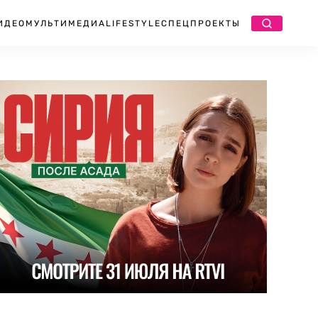
ИДЕО
МУЛЬТИМЕДИА
LIFESTYLE
СПЕЦПРОЕКТЫ