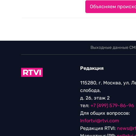
Объясняем происхо
Выходные данные СМ
Редакция
115280, г. Москва, ул. 
слобода,
д. 26, этаж 2
тел:
+7 (499) 579-86-96
Для общих вопросов:
Infortvi@rtvi.com
Редакция RTVI:
news@rt
Маркетинг/PR:
pr@rtvi