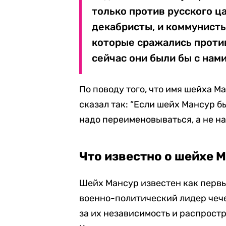
только против русского ца
декабристы, и коммунисты
которые сражались против
сейчас они были бы с нам
По поводу того, что имя шейха М
сказал так: “Если шейх Мансур бы
надо переименовываться, а не н
Что известно о шейхе 
Шейх Мансур известен как первы
военно-политический лидер чече
за их независимость и распрост