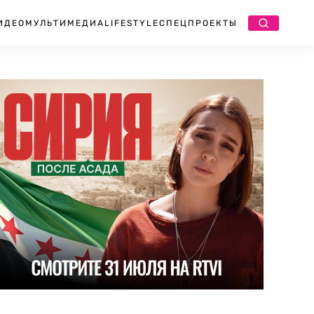
ИДЕО
МУЛЬТИМЕДИА
LIFESTYLE
СПЕЦПРОЕКТЫ