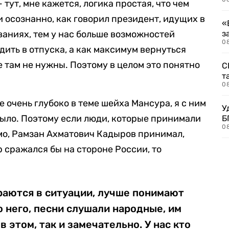
тут, мне кажется, логика простая, что чем
и осознанно, как говорил президент, идущих в
«
аниях, тем у нас больше возможностей
з
08
ить в отпуска, а как максимум вернуться
е там не нужны. Поэтому в целом это понятно
С
т
0
е очень глубоко в теме шейха Мансура, я с ним
У
 было. Поэтому если люди, которые принимали
Б
0
мо, Рамзан Ахматович Кадыров принимал,
 сражался бы на стороне России, то
раются в ситуации, лучше понимают
о него, песни слушали народные, им
в этом, так и замечательно. У нас кто