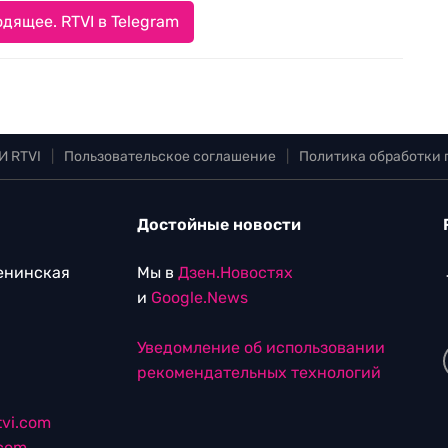
дящее. RTVI в Telegram
И RTVI
|
Пользовательское соглашение
|
Политика обработки
Достойные новости
Ленинская
Мы в
Дзен.Новостях
и
Google.News
Уведомление об использовании
рекомендательных технологий
vi.com
.com