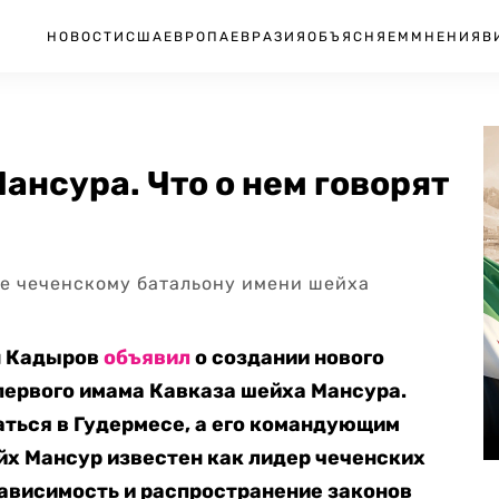
НОВОСТИ
США
ЕВРОПА
ЕВРАЗИЯ
ОБЪЯСНЯЕМ
МНЕНИЯ
В
ансура. Что о нем говорят
е чеченскому батальону имени шейха
ан Кадыров
объявил
о создании нового
первого имама Кавказа шейха Мансура.
ться в Гудермесе, а его командующим
йх Мансур известен как лидер чеченских
зависимость и распространение законов