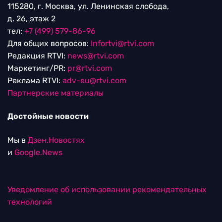
115280, г. Москва, ул. Ленинская слобода,
д. 26, этаж 2
тел:
+7 (499) 579-86-96
Для общих вопросов:
Infortvi@rtvi.com
Редакция RTVI:
news@rtvi.com
Маркетинг/PR:
pr@rtvi.com
Реклама RTVI:
adv-eu@rtvi.com
Партнерские материалы
Достойные новости
Мы в
Дзен.Новостях
и
Google.News
Уведомление об использовании рекомендательных
технологий