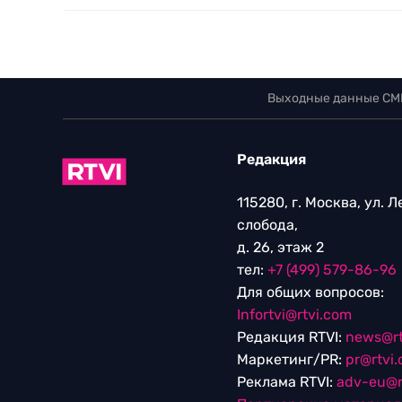
Выходные данные СМ
Редакция
115280, г. Москва, ул. 
слобода,
д. 26, этаж 2
тел:
+7 (499) 579-86-96
Для общих вопросов:
Infortvi@rtvi.com
Редакция RTVI:
news@rt
Маркетинг/PR:
pr@rtvi
Реклама RTVI:
adv-eu@r