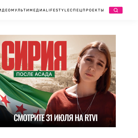
ИДЕО
МУЛЬТИМЕДИА
LIFESTYLE
СПЕЦПРОЕКТЫ