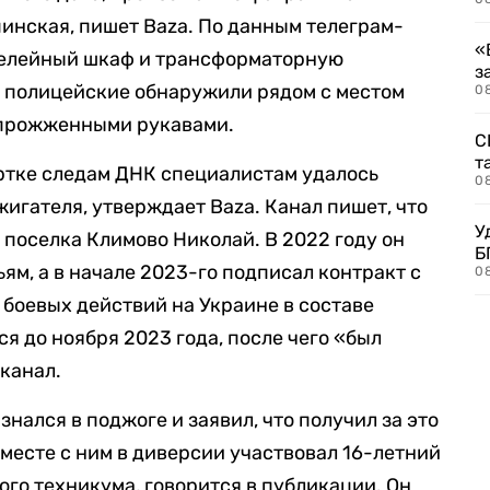
инская, пишет Baza. По данным телеграм-
«
релейный шкаф и трансформаторную
з
 полицейские обнаружили рядом с местом
08
 прожженными рукавами.
С
т
ртке следам ДНК специалистам удалось
0
игателя, утверждает Baza. Канал пишет, что
У
 поселка Климово Николай. В 2022 году он
Б
ям, а в начале 2023-го подписал контракт с
0
 боевых действий на Украине в составе
ся до ноября 2023 года, после чего «был
канал.
знался в поджоге и заявил, что получил за это
Вместе с ним в диверсии участвовал 16-летний
го техникума, говорится в публикации. Он