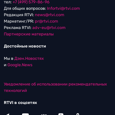
тел:
+7 (499) 579-86-96
Для общих вопросов:
Infortvi@rtvi.com
Редакция RTVI:
news@rtvi.com
Маркетинг/PR:
pr@rtvi.com
Реклама RTVI:
adv-eu@rtvi.com
Партнерские материалы
Достойные новости
Мы в
Дзен.Новостях
и
Google.News
Уведомление об использовании рекомендательных
технологий
RTVI в соцсетях