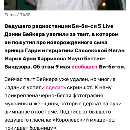
Zuma / TASS
Ведущего радиостанции Би-би-си 5 Live
Дэнни Бейкера уволили за твит, в котором
он пошутил про новорожденного сына
принца Гарри и герцогини Сассекской Меган
Маркл Арчи Харрисона Маунтбеттен-
Виндзора. Об этом 9 мая
сообщает
Би-би-си.
Сейчас твит Бейкера уже удален, но многие
издания успели
сделать
скриншот. К нему
прикреплена черно-белая фотография
мужчины и женщины, которые держат за руки
шимпанзе в костюме. Подпись от бывшего
ведущего гласила: «Королевский младенец
покидает больницу».