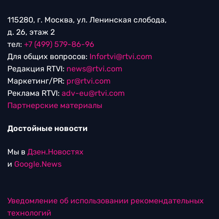
115280, г. Москва, ул. Ленинская слобода,
д. 26, этаж 2
тел:
+7 (499) 579-86-96
Для общих вопросов:
Infortvi@rtvi.com
Редакция RTVI:
news@rtvi.com
Маркетинг/PR:
pr@rtvi.com
Реклама RTVI:
adv-eu@rtvi.com
Партнерские материалы
Достойные новости
Мы в
Дзен.Новостях
и
Google.News
Уведомление об использовании рекомендательных
технологий