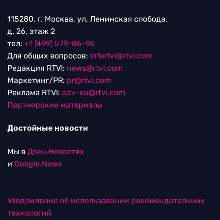
115280, г. Москва, ул. Ленинская слобода,
д. 26, этаж 2
тел:
+7 (499) 579-86-96
Для общих вопросов:
Infortvi@rtvi.com
Редакция RTVI:
news@rtvi.com
Маркетинг/PR:
pr@rtvi.com
Реклама RTVI:
adv-eu@rtvi.com
Партнерские материалы
Достойные новости
Мы в
Дзен.Новостях
и
Google.News
Уведомление об использовании рекомендательных
технологий