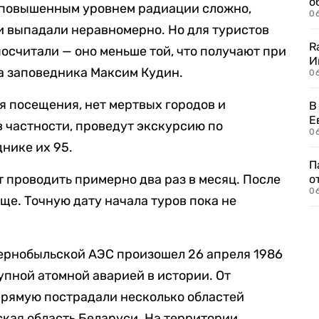
о
с повышенным уровнем радиации сложно,
06
и выпадали неравномерно. Но для туристов
R
осчитали — оно меньше той, что получают при
И
а заповедника Максим Кудин.
0
я посещения, нет мертвых городов и
В
Е
в частности, проведут экскурсию по
06
нике их 95.
П
т проводить примерно два раз в месяц. После
о
06
ще. Точную дату начала туров пока не
Чернобыльской АЭС произошел 26 апреля 1986
упной атомной аварией в истории. От
прямую пострадали несколько областей
ская область Беларуси. На территории