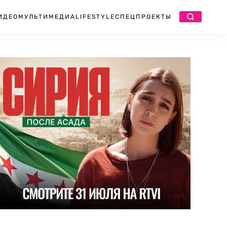
ИДЕО
МУЛЬТИМЕДИА
LIFESTYLE
СПЕЦПРОЕКТЫ