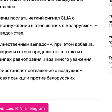
н
07
плекса.
«
ваны послать четкий сигнал США о
н
 принуждения в отношениях с Беларусью», —
07
 ведомстве.
«
п
ужественным выпадом», при этом добавив,
07
лацию и готова продолжать контакты с
Т
ципах равноправия и взаимного уважения.
з
07
приостановят соглашение о воздушном
овят санкции против белорусских
дящее. RTVI в Telegram