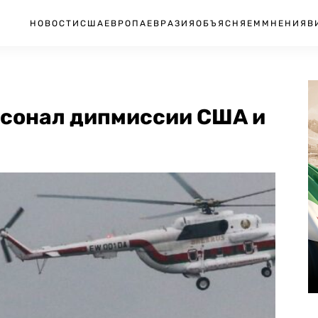
НОВОСТИ
США
ЕВРОПА
ЕВРАЗИЯ
ОБЪЯСНЯЕМ
МНЕНИЯ
В
рсонал дипмиссии США и