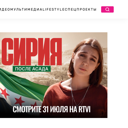
ИДЕО
МУЛЬТИМЕДИА
LIFESTYLE
СПЕЦПРОЕКТЫ