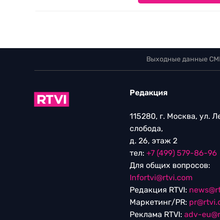
Выходные данные СМ
Редакция
115280, г. Москва, ул. 
слобода,
д. 26, этаж 2
тел:
+7 (499) 579-86-96
Для общих вопросов:
Infortvi@rtvi.com
Редакция RTVI:
news@rt
Маркетинг/PR:
pr@rtvi
Реклама RTVI:
adv-eu@r