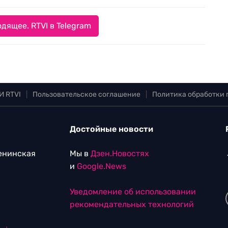
дящее. RTVI в Telegram
И RTVI
|
Пользовательское соглашение
|
Политика обработки
Достойные новости
Ленинская
Мы в
Дзен.Новостях
и
Google.News
Уведомление об использовании
рекомендательных технологий