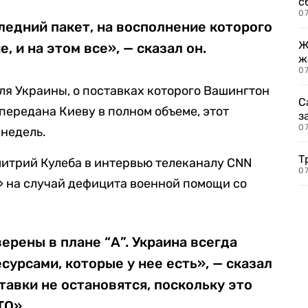
с
07
едний пакет, на восполнение которого
Ж
, и на этом все», — сказал он.
ж
0
ля Украины, о поставках которого Вашингтон
С
 передана Киеву в полном объеме, этот
з
0
 недель.
Т
итрий Кулеба в интервью телеканалу CNN
07
Б» на случай дефицита военной помощи со
верены в плане “А”. Украина всегда
сурсами, которые у нее есть», — сказал
ставки не остановятся, поскольку это
ТО».