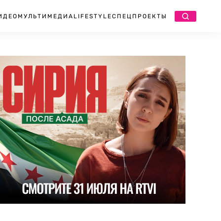
ИДЕО
МУЛЬТИМЕДИА
LIFESTYLE
СПЕЦПРОЕКТЫ