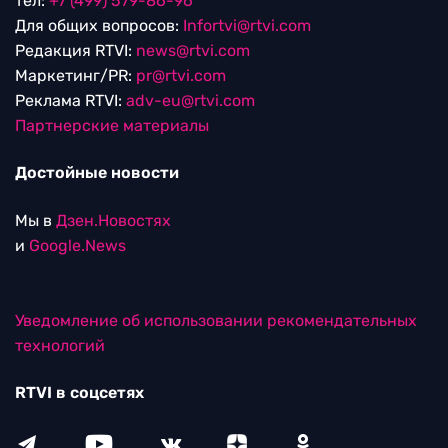
тел:
+7 (499) 579-86-96
Для общих вопросов:
Infortvi@rtvi.com
Редакция RTVI:
news@rtvi.com
Маркетинг/PR:
pr@rtvi.com
Реклама RTVI:
adv-eu@rtvi.com
Партнерские материалы
Достойные новости
Мы в
Дзен.Новостях
и
Google.News
Уведомление об использовании рекомендательных
технологий
RTVI в соцсетях