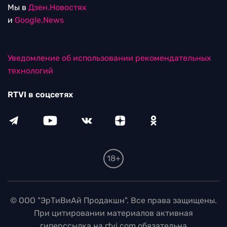
Мы в
Дзен.Новостях
и
Google.News
Уведомление об использовании рекомендательных
технологий
RTVI в соцсетях
18+
© ООО "ЭрТиВиАй Продакшн". Все права защищены.
При цитировании материалов активная
гиперссылка на rtvi.com обязательна