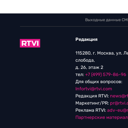
Выходные данные СМ
Редакция
115280, г. Москва, ул. 
слобода,
д. 26, этаж 2
тел:
+7 (499) 579-86-96
Для общих вопросов:
Infortvi@rtvi.com
Редакция RTVI:
news@rt
Маркетинг/PR:
pr@rtvi
Реклама RTVI:
adv-eu@r
Партнерские материа