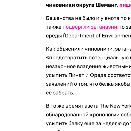
чиновники округа Шеманг,
пиш
Бешенства не было и у енота по 
также
подвергли эвтаназии
по з
среды (Department of Environmen
Как объяснили чиновники, эвтана
«предотвратить потенциальную 
незаконное владение животными
усыпить Пинат и Фреда соответс
заявлений о том, что белка якоб
ее забрать.
В то же время газета The New Yor
обнародованной хронологии соб
усыпить белку еще за неделю до 