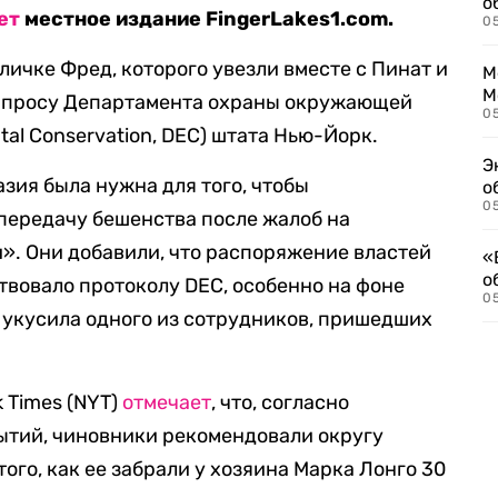
о
ет
местное издание FingerLakes1.com.
0
кличке Фред, которого увезли вместе с Пинат и
М
М
апросу Департамента охраны окружающей
05
tal Conservation, DEC) штата Нью-Йорк.
Э
зия была нужна для того, чтобы
о
05
передачу бешенства после жалоб на
». Они добавили, что распоряжение властей
«
о
твовало протоколу DEC, особенно на фоне
05
ы укусила одного из сотрудников, пришедших
k Times (NYT)
отмечает
, что, согласно
ытий, чиновники рекомендовали округу
того, как ее забрали у хозяина Марка Лонго 30