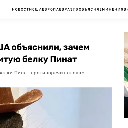
НОВОСТИ
США
ЕВРОПА
ЕВРАЗИЯ
ОБЪЯСНЯЕМ
МНЕНИЯ
В
ША объяснили, зачем
итую белку Пинат
белки Пинат противоречит словам