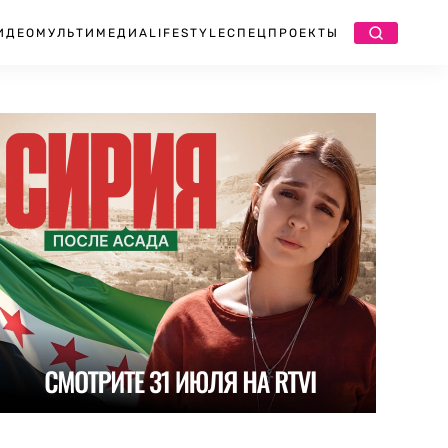
ИДЕО
МУЛЬТИМЕДИА
LIFESTYLE
СПЕЦПРОЕКТЫ