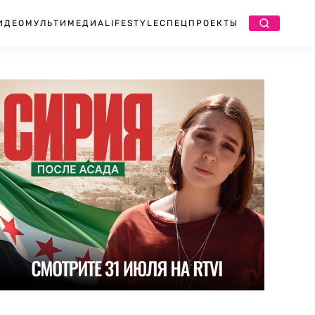
ИДЕО
МУЛЬТИМЕДИА
LIFESTYLE
СПЕЦПРОЕКТЫ