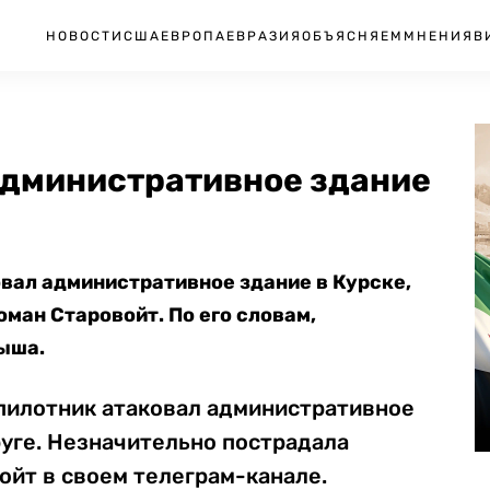
НОВОСТИ
США
ЕВРОПА
ЕВРАЗИЯ
ОБЪЯСНЯЕМ
МНЕНИЯ
В
административное здание
вал административное здание в Курске,
ман Старовойт. По его словам,
ыша.
спилотник атаковал административное
уге. Незначительно пострадала
ойт в своем телеграм-канале.