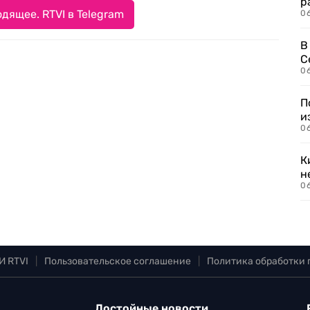
р
дящее. RTVI в Telegram
06
В
С
06
П
и
06
К
н
06
И RTVI
|
Пользовательское соглашение
|
Политика обработки
Достойные новости