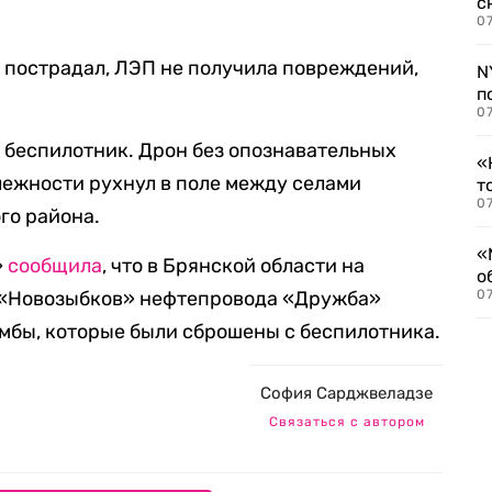
с
07
е пострадал, ЛЭП не получила повреждений,
N
п
07
л
беспилотник. Дрон без опознавательных
«
лежности рухнул в поле между селами
т
07
го района.
«
»
сообщила
, что в Брянской области на
о
«Новозыбков» нефтепровода «Дружба»
07
мбы, которые были сброшены с беспилотника.
София Сарджвеладзе
Связаться с автором