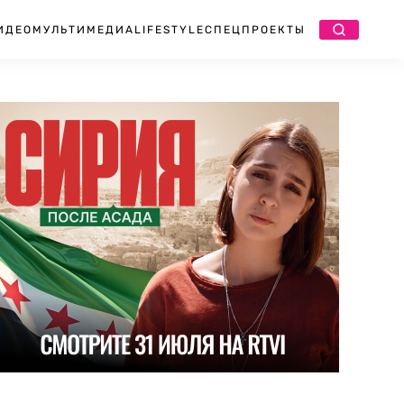
ИДЕО
МУЛЬТИМЕДИА
LIFESTYLE
СПЕЦПРОЕКТЫ