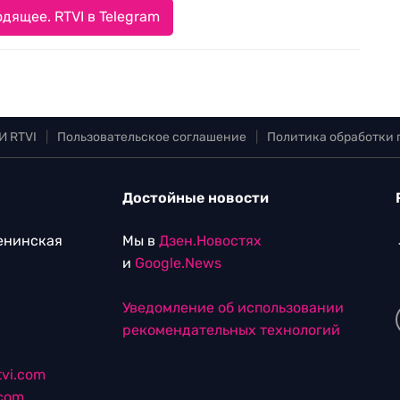
дящее. RTVI в Telegram
И RTVI
|
Пользовательское соглашение
|
Политика обработки
Достойные новости
Ленинская
Мы в
Дзен.Новостях
и
Google.News
Уведомление об использовании
рекомендательных технологий
vi.com
.com