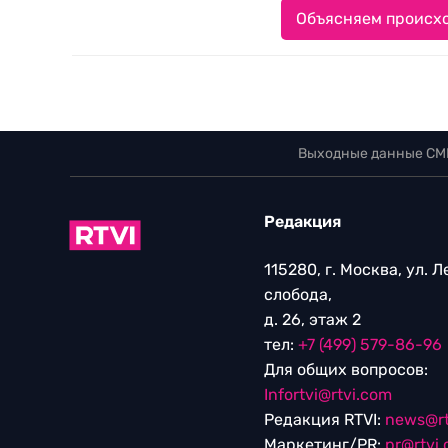
Объясняем происхо
Выходные данные СМ
Редакция
115280, г. Москва, ул. 
слобода,
д. 26, этаж 2
тел:
+7 (499) 579-86-96
Для общих вопросов:
Infortvi@rtvi.com
Редакция RTVI:
news@rt
Маркетинг/PR:
pr@rtvi