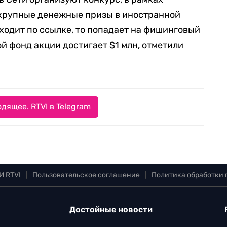
 крупные денежные призы в иностранной
еходит по ссылке, то попадает на фишинговый
ой фонд акции достигает $1 млн, отметили
дящее. RTVI в Telegram
И RTVI
|
Пользовательское соглашение
|
Политика обработки
Достойные новости