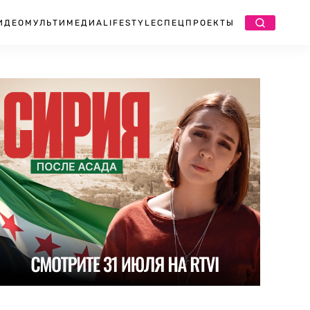
ИДЕО
МУЛЬТИМЕДИА
LIFESTYLE
СПЕЦПРОЕКТЫ