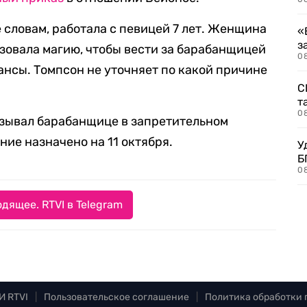
ее словам, работала с певицей 7 лет. Женщина
«
з
ьзовала магию, чтобы вести за барабанщицей
08
ансы. Томпсон не уточняет по какой причине
С
т
0
казывал барабанщице в запретительном
ние назначено на 11 октября.
У
Б
0
дящее. RTVI в Telegram
И RTVI
|
Пользовательское соглашение
|
Политика обработки