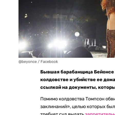
@beyonce / Facebook
Бывшая барабанщица Бейонсе 
колдовстве и убийстве ее дом
ссылкой на документы, которы
Помимо колдовства Томпсон обв
заклинаний», целью которых бы
требует суд выдать
запретитель