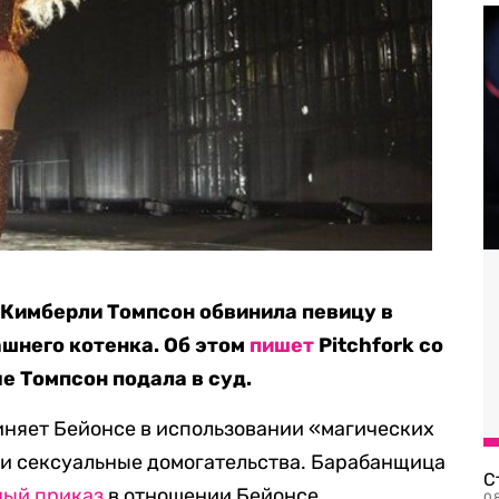
Кимберли Томпсон обвинила певицу в
ашнего котенка. Об этом
пишет
Pitchfork со
е Томпсон подала в суд.
иняет Бейонсе в использовании «магических
ли сексуальные домогательства. Барабанщица
С
ный приказ
в отношении Бейонсе.
08