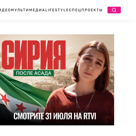
ИДЕО
МУЛЬТИМЕДИА
LIFESTYLE
СПЕЦПРОЕКТЫ