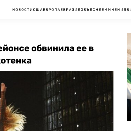
НОВОСТИ
США
ЕВРОПА
ЕВРАЗИЯ
ОБЪЯСНЯЕМ
МНЕНИЯ
В
йонсе обвинила ее в
котенка