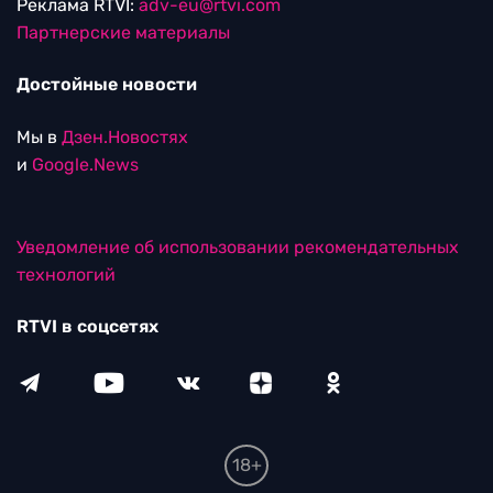
Реклама RTVI:
adv-eu@rtvi.com
Партнерские материалы
Достойные новости
Мы в
Дзен.Новостях
и
Google.News
Уведомление об использовании рекомендательных
технологий
RTVI в соцсетях
18+