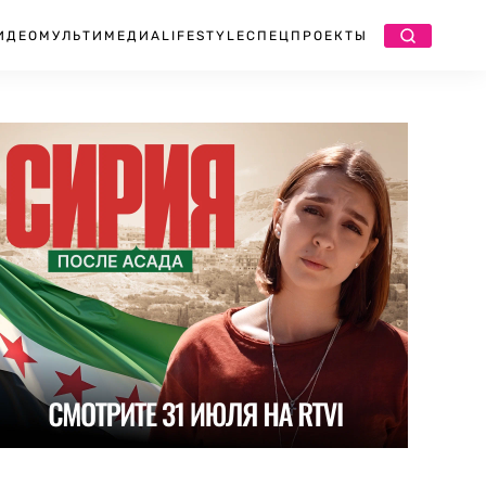
ИДЕО
МУЛЬТИМЕДИА
LIFESTYLE
СПЕЦПРОЕКТЫ