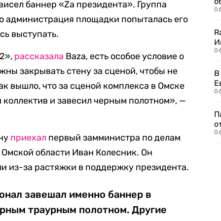
о
висел баннер «Zа президента». Группа
06
но администрация площадки попыталась его
R
сь выступать.
И
0
-2»,
рассказала
Baza, есть особое условие о
жны закрывать стену за сценой, чтобы не
В
Е
ак вышло, что за сценой комплекса в Омске
06
й коллектив и завесил черным полотном», —
П
о
06
ону
приехал
первый замминистра по делам
 Омской области Иван Колесник. Он
ли из-за растяжки в поддержку президента.
онал завешал именно баннер в
рным траурным полотном. Другие