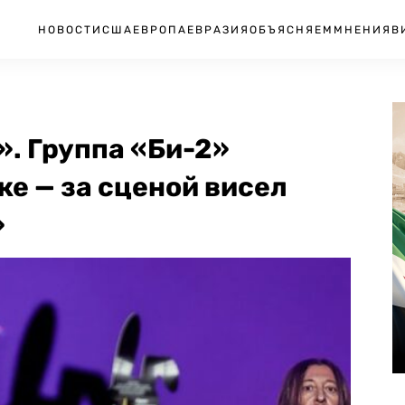
НОВОСТИ
США
ЕВРОПА
ЕВРАЗИЯ
ОБЪЯСНЯЕМ
МНЕНИЯ
В
. Группа «Би-2»
ке — за сценой висел
»