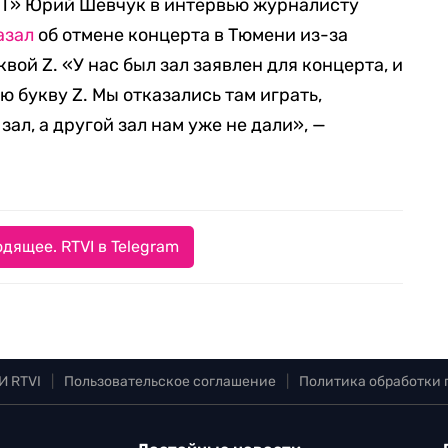
ДТ» Юрий Шевчук в интервью журналисту
азал
об отмене концерта в Тюмени из-за
квой Z. «У нас был зал заявлен для концерта, и
 букву Z. Мы отказались там играть,
зал, а другой зал нам уже не дали», —
дящее. RTVI в Telegram
И RTVI
|
Пользовательское соглашение
|
Политика обработки