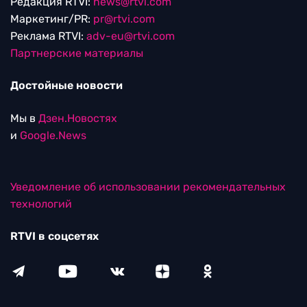
Редакция RTVI:
news@rtvi.com
Маркетинг/PR:
pr@rtvi.com
Реклама RTVI:
adv-eu@rtvi.com
Партнерские материалы
Достойные новости
Мы в
Дзен.Новостях
и
Google.News
Уведомление об использовании рекомендательных
технологий
RTVI в соцсетях