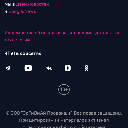
Мы в
Дзен.Новостях
и
Google.News
Уведомление об использовании рекомендательных
технологий
RTVI в соцсетях
18+
© ООО "ЭрТиВиАй Продакшн". Все права защищены.
При цитировании материалов активная
гиперссылка на rtvi.com обязательна