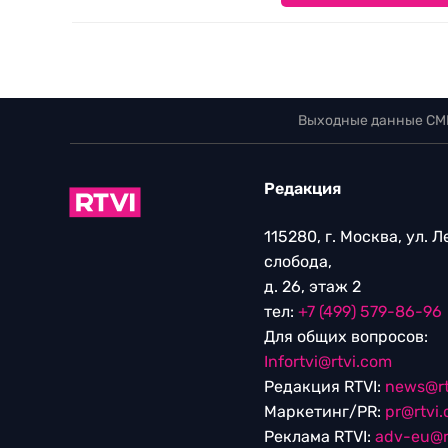
Выходные данные СМ
Редакция
115280, г. Москва, ул. 
слобода,
д. 26, этаж 2
тел:
+7 (499) 579-86-96
Для общих вопросов:
Infortvi@rtvi.com
Редакция RTVI:
news@rt
Маркетинг/PR:
pr@rtvi
Реклама RTVI:
adv-eu@r