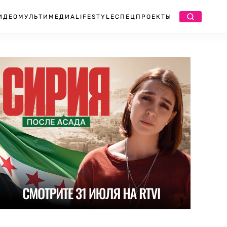
ИДЕО
МУЛЬТИМЕДИА
LIFESTYLE
СПЕЦПРОЕКТЫ