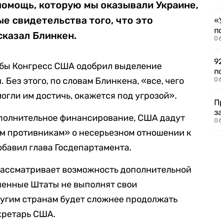
помощь, которую мы оказывали Украине,
е свидетельства того, что это
«
п
сказал Блинкен.
0
9
обы Конгресс США одобрил выделение
п
Без этого, по словам Блинкена, «все, чего
0
огли им достичь, окажется под угрозой».
П
з
ополнительное финансирование, США дадут
0
ем противникам» о несерьезном отношении к
обавил глава Госдепартамента.
 рассматривает возможность дополнительной
ненные Штаты не выполнят свои
ругим странам будет сложнее продолжать
кретарь США.