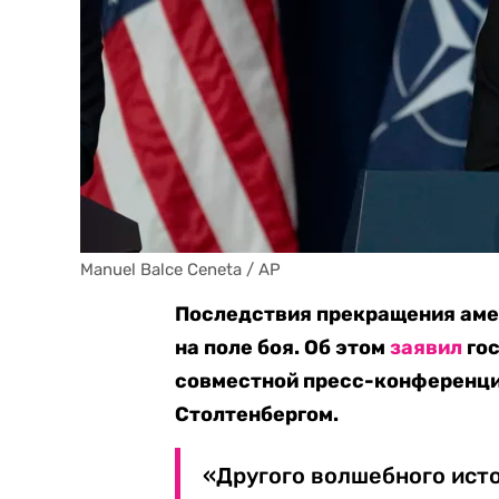
Manuel Balce Ceneta / AP
Последствия прекращения аме
на поле боя. Об этом
заявил
гос
совместной пресс-конференци
Столтенбергом.
«Другого волшебного исто