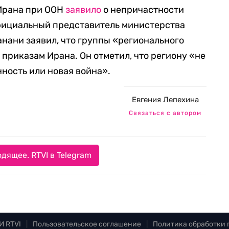
Ирана при ООН
заявило
о непричастности
Официальный представитель министерства
нани заявил, что группы «регионального
приказам Ирана. Он отметил, что региону «не
ность или новая война».
Евгения Лепехина
Связаться с автором
дящее. RTVI в Telegram
И RTVI
|
Пользовательское соглашение
|
Политика обработки