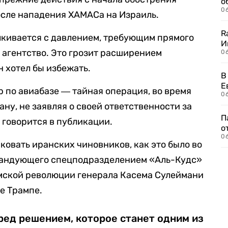
о
06
осле нападения ХАМАСа на Израиль.
R
кивается с давлением, требующим прямого
И
 агентство. Это грозит расширением
0
н хотел бы избежать.
В
Е
р по авиабазе ― тайная операция, во время
06
ну, не заявляя о своей ответственности за
П
, говорится в публикации.
о
06
ковать иранских чиновников, как это было во
мандующего спецподразделением «Аль-Кудс»
амской революции генерала Касема Сулеймани
е Трампе.
ред решением, которое станет одним из