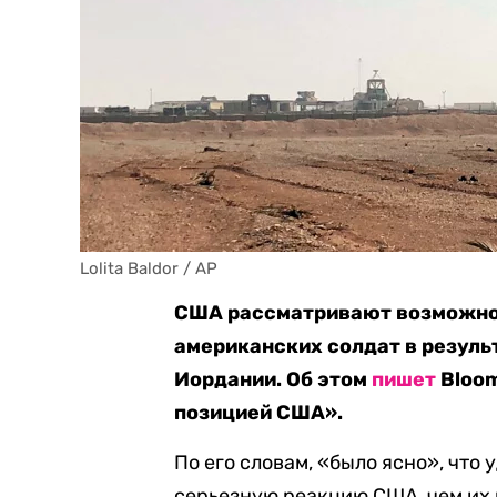
Lolita Baldor / AP
США рассматривают возможност
американских солдат в резуль
Иордании. Об этом
пишет
Bloom
позицией США».
По его словам, «было ясно», что
серьезную реакцию США, чем их 