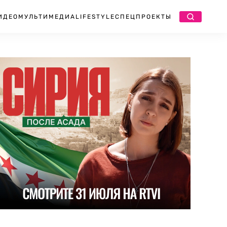
ИДЕО
МУЛЬТИМЕДИА
LIFESTYLE
СПЕЦПРОЕКТЫ