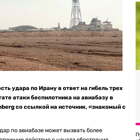
ь удара по Ирану в ответ на гибель трех
тате атаки беспилотника на авиабазу в
berg со ссылкой на источник, «знакомый с
 удар по авиабазе может вызвать более
П
прежние действия с начала обострения