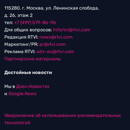
115280, г. Москва, ул. Ленинская слобода,
д. 26, этаж 2
тел:
+7 (499) 579-86-96
Для общих вопросов:
Infortvi@rtvi.com
Редакция RTVI:
news@rtvi.com
Маркетинг/PR:
pr@rtvi.com
Реклама RTVI:
adv-eu@rtvi.com
Партнерские материалы
Достойные новости
Мы в
Дзен.Новостях
и
Google.News
Уведомление об использовании рекомендательных
технологий