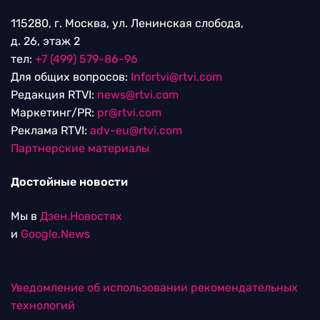
115280, г. Москва, ул. Ленинская слобода,
д. 26, этаж 2
тел:
+7 (499) 579-86-96
Для общих вопросов:
Infortvi@rtvi.com
Редакция RTVI:
news@rtvi.com
Маркетинг/PR:
pr@rtvi.com
Реклама RTVI:
adv-eu@rtvi.com
Партнерские материалы
Достойные новости
Мы в
Дзен.Новостях
и
Google.News
Уведомление об использовании рекомендательных
технологий