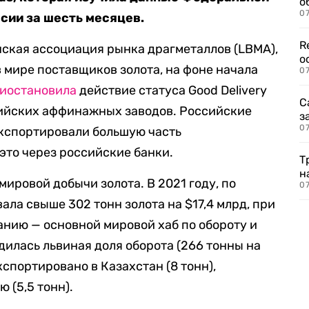
о
07
сии за шесть месяцев.
R
нская ассоциация рынка драгметаллов (LBMA),
о
 мире поставщиков золота, на фоне начала
07
иостановила
действие статуса Good Delivery
С
сийских аффинажных заводов. Российские
з
07
кспортировали большую часть
это через российские банки.
Т
н
мировой добычи золота. В 2021 году, по
07
ла свыше 302 тонн золота на $17,4 млрд, при
анию — основной мировой хаб по обороту и
илась львиная доля оборота (266 тонны на
кспортировано в Казахстан (8 тонн),
 (5,5 тонн).