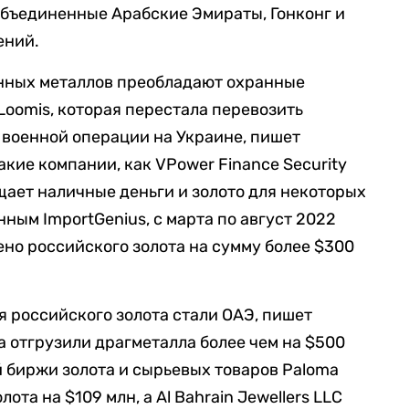
 Объединенные Арабские Эмираты, Гонконг и
ений.
енных металлов преобладают охранные
и Loomis, которая перестала перевозить
 военной операции на Украине, пишет
акие компании, как VPower Finance Security
ещает наличные деньги и золото для некоторых
ным ImportGenius, с марта по август 2022
ено российского золота на сумму более $300
 российского золота стали ОАЭ, пишет
а отгрузили драгметалла более чем на $500
й биржи золота и сырьевых товаров Paloma
ота на $109 млн, а Al Bahrain Jewellers LLC