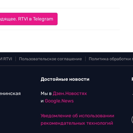
дящее. RTVI в Telegram
И RTVI
|
Пользовательское соглашение
|
Политика обработки
Достойные новости
Ленинская
Мы в
Дзен.Новостях
и
Google.News
Уведомление об использовании
рекомендательных технологий