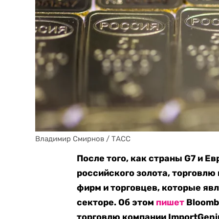
Владимир Смирнов / ТАСС
После того, как страны G7 и Е
российского золота, торговлю 
фирм и торговцев, которые яв
секторе. Об этом
пишет
Bloomb
торговлю компании ImportGeni