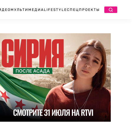
ИДЕО
МУЛЬТИМЕДИА
LIFESTYLE
СПЕЦПРОЕКТЫ