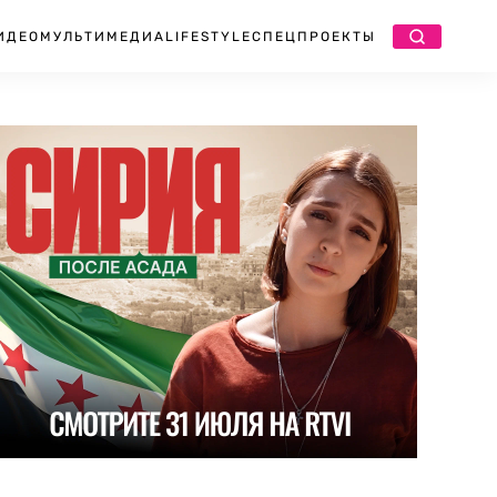
ИДЕО
МУЛЬТИМЕДИА
LIFESTYLE
СПЕЦПРОЕКТЫ