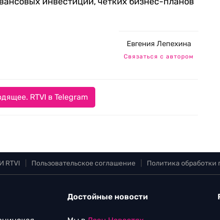
 авансовых инвестиций, четких бизнес-планов
Евгения Лепехина
Связаться с автором
дящее. RTVI в Telegram
И RTVI
|
Пользовательское соглашение
|
Политика обработки
Достойные новости