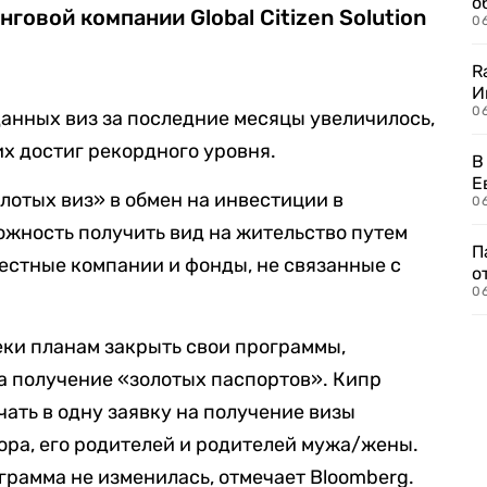
о
овой компании Global Citizen Solution
06
R
И
0
данных виз за последние месяцы увеличилось,
их достиг рекордного уровня.
В
Е
лотых виз» в обмен на инвестиции в
06
ожность получить вид на жительство путем
П
местные компании и фонды, не связанные с
о
06
ки планам закрыть свои программы,
а получение «золотых паспортов». Кипр
ать в одну заявку на получение визы
ра, его родителей и родителей мужа/жены.
грамма не изменилась, отмечает Bloomberg.