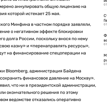
и
0
мерено аннулировать общую лицензию на
вия которой истекает 25 мая.
С
Г
кого Минфина в частном порядке заявляли,
07
нение о негативном эффекте блокировки
Ф
о долга России, поскольку внося по нему
в
07
 свою казну» и «перенаправлять ресурсы»,
йдут на финансирование спецоперации на
М
р
07
ики Bloomberg, администрация Байдена
 сохранить финансовое давление на Москву».
явил, что ни в президентской администрации,
ли окончательного решения по этому
овом ведомстве отказались оперативно