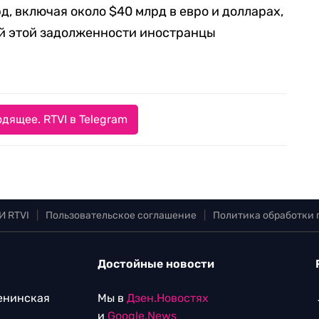
д, включая около $40 млрд в евро и долларах,
ей этой задолженности иностранцы
дящее. RTVI в Telegram
И RTVI
|
Пользовательское соглашение
|
Политика обработки
Достойные новости
Ленинская
Мы в
Дзен.Новостях
и
Google.News