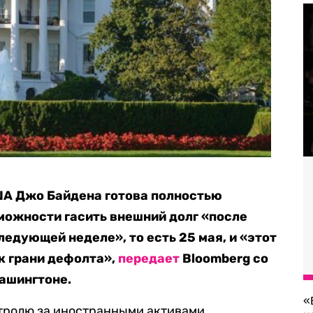
А Джо Байдена готова полностью
можности гасить внешний долг «после
ледующей неделе», то есть 25 мая, и «этот
к грани дефолта»,
передает
Bloomberg со
Вашингтоне.
«
нтролю за иностранными активами