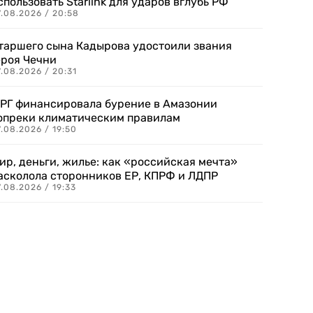
спользовать Starlink для ударов вглубь РФ
7.08.2026 / 20:58
таршего сына Кадырова удостоили звания
ероя Чечни
.08.2026 / 20:31
РГ финансировала бурение в Амазонии
опреки климатическим правилам
.08.2026 / 19:50
ир, деньги, жилье: как «российская мечта»
асколола сторонников ЕР, КПРФ и ЛДПР
.08.2026 / 19:33