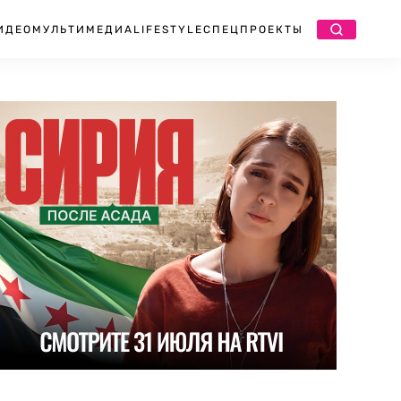
ИДЕО
МУЛЬТИМЕДИА
LIFESTYLE
СПЕЦПРОЕКТЫ