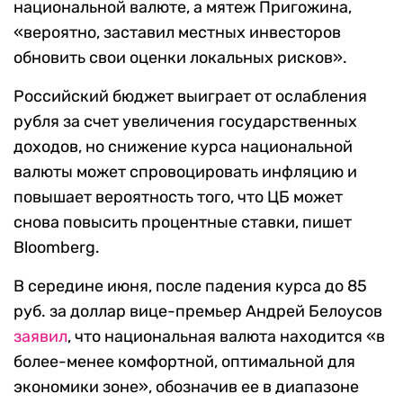
национальной валюте,
а
мятеж
Пригожина
,
«вероятно, застав
ил
местных инвесторов
обнов
ить
свои оценки
локальных
рисков».
Российский бюджет
выиграет от ослабления
рубля
за счет увеличения государственных
доходов,
но
снижение курса
национальной
валюты
может спровоцировать инфляцию и
повышает вероятность того, что
ЦБ
может
снова
повысить процентные ставки, пишет
Bloomberg.
В середине июня, после падения курса до 85
руб. за доллар вице-премьер Андрей Белоусов
заявил
, что национальная валюта
находится «в
более-менее комфортной, оптимальной для
экономики зоне», обозначив ее в диапазоне