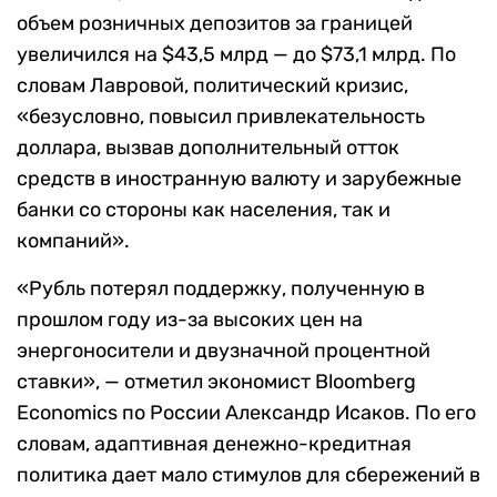
объем
розничных депозитов за границей
увеличился на
$
43,5 м
лрд
—
до
$
73,1 млрд
.
По
словам Лавровой, по
литический кризис,
«безусловно, повысил привлекательность
доллара, вызвав дополнительный отток
средств в иностранную валюту
и
зарубежные
банки со стороны как населения, так и
компаний».
«Рубль потерял поддержку,
полученную
в
прошлом году из-за высоких цен на
энергоносители и двузначной
процентной
ставки», —
отметил экономист Bloomberg
Economics по России
Александр Исаков.
По его
словам,
адаптивная денежно-кредитная
политика дает мало стимулов для сбережений в