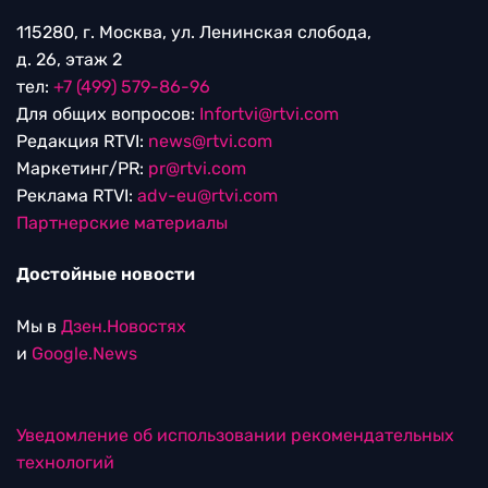
115280, г. Москва, ул. Ленинская слобода,
д. 26, этаж 2
тел:
+7 (499) 579-86-96
Для общих вопросов:
Infortvi@rtvi.com
Редакция RTVI:
news@rtvi.com
Маркетинг/PR:
pr@rtvi.com
Реклама RTVI:
adv-eu@rtvi.com
Партнерские материалы
Достойные новости
Мы в
Дзен.Новостях
и
Google.News
Уведомление об использовании рекомендательных
технологий