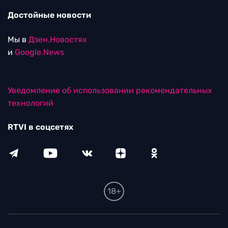
Достойные новости
Мы в
Дзен.Новостях
и
Google.News
Уведомление об использовании рекомендательных
технологий
RTVI в соцсетях
18+