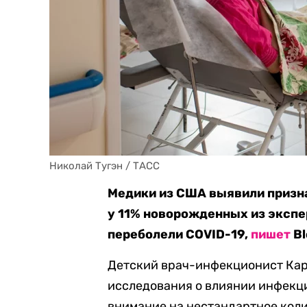
Николай Тугэн / ТАСС
Медики из США выявили призн
у 11% новорожденных из экспе
переболели COVID-19,
пишет
Bl
Детский врач-инфекционист Кар
исследования о влиянии инфекци
внимание на нестандартное кол