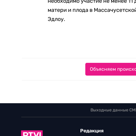
необходимо участие не менее 11 
матери и плода в Массачусетско
Эдлоу.
Объясняем происхо
Выходные данные СМ
Редакция