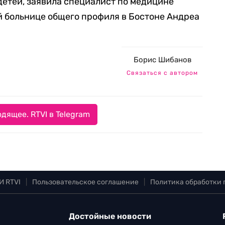
детей, заявила специалист по медицине
й больнице общего профиля в Бостоне Андреа
Борис Шибанов
Связаться с автором
дящее. RTVI в Telegram
И RTVI
|
Пользовательское соглашение
|
Политика обработки
Достойные новости