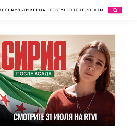
ИДЕО
МУЛЬТИМЕДИА
LIFESTYLE
СПЕЦПРОЕКТЫ