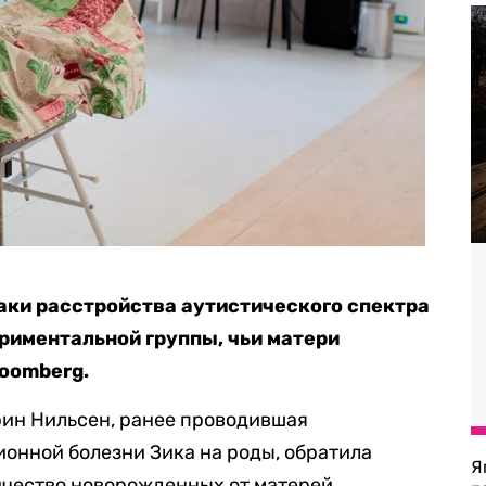
аки расстройства аутистического спектра
риментальной группы, чьи матери
oomberg.
ин Нильсен, ранее проводившая
онной болезни Зика на роды, обратила
Я
ичество новорожденных от матерей,