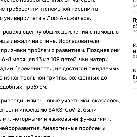
п
0
ые требовали интенсивной терапии в
о университета в Лос-Анджелесе.
П
о
а провела оценку общих движений с помощью
06
нцы лежали на спине. Исследователи
R
и признаки проблем с развитием. Позднее они
И
0
 6-8 месяцев 13 из 109 детей, чьи матери
тадии беременности, не достигли ожидаемых
В
Е
ов из контрольной группы, рожденных до
06
подобных проблем.
присоединились новые участники, оказалось,
еренесли инфекцию SARS-CoV-2, были
ыми, моторными и языковыми функциями,
нейроразвития. Аналогичные проблемы