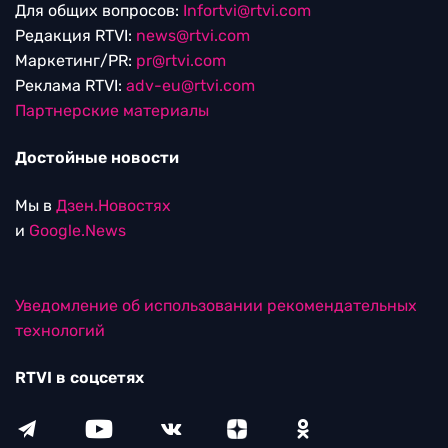
Для общих вопросов:
Infortvi@rtvi.com
Редакция RTVI:
news@rtvi.com
Маркетинг/PR:
pr@rtvi.com
Реклама RTVI:
adv-eu@rtvi.com
Партнерские материалы
Достойные новости
Мы в
Дзен.Новостях
и
Google.News
Уведомление об использовании рекомендательных
технологий
RTVI в соцсетях