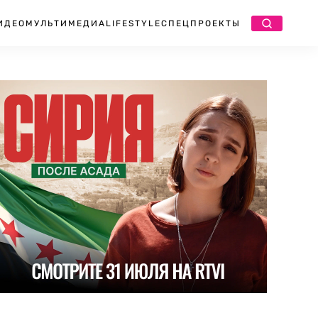
ИДЕО
МУЛЬТИМЕДИА
LIFESTYLE
СПЕЦПРОЕКТЫ