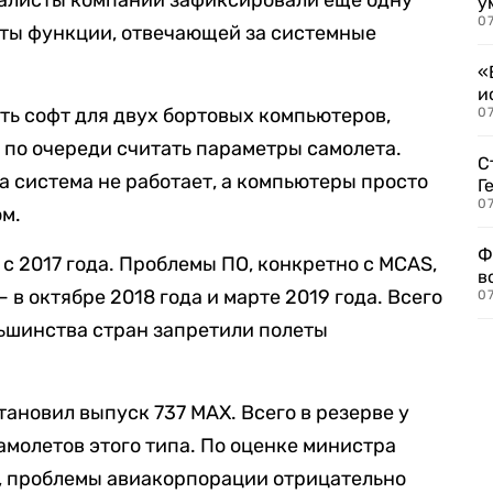
иалисты компании зафиксировали еще одну
у
07
ты функции, отвечающей за системные
«
и
ть софт для двух бортовых компьютеров,
0
 по очереди считать параметры самолета.
С
а система не работает, а компьютеры просто
Г
07
ом.
Ф
с 2017 года. Проблемы ПО, конкретно с MCAS,
в
 в октябре 2018 года и марте 2019 года. Всего
07
льшинства стран запретили полеты
тановил выпуск 737 MAX. Всего в резерве у
амолетов этого типа. По оценке министра
 проблемы авиакорпорации отрицательно