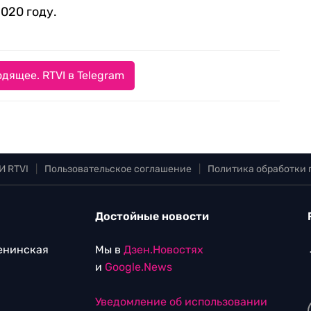
020 году.
дящее. RTVI в Telegram
И RTVI
|
Пользовательское соглашение
|
Политика обработки
Достойные новости
Ленинская
Мы в
Дзен.Новостях
и
Google.News
Уведомление об использовании