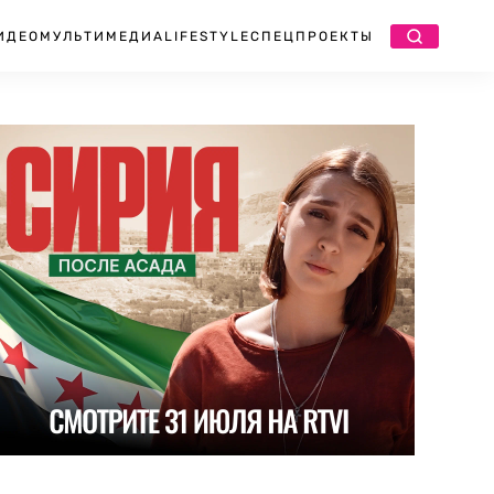
ИДЕО
МУЛЬТИМЕДИА
LIFESTYLE
СПЕЦПРОЕКТЫ