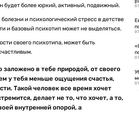
р
он будет более юркий, активный, подвижный.
07
 болезни и психологический стресс в детстве
Е
п
и и базовый психотип может не выделяться.
07
сти своего психотипа, может быть
«
 счастливым.
п
07
о заложено в тебе природой, от своего
У
тем у тебя меньше ощущения счастья,
м
07
сти. Такой человек все время хочет
тремится, делает не то, что хочет, а то,
воей внутренней опорой, а