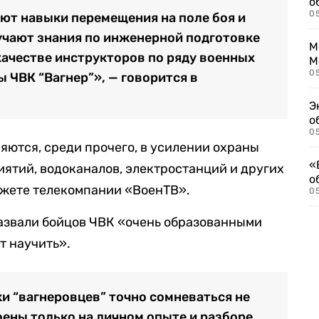
о
0
ют навыки перемещения на поле боя и
учают знания по инженерной подготовке
М
качестве инструкторов по ряду военных
М
05
ы ЧВК “
Вагнер
”
», —
говорится в
Э
о
05
ются, среди прочего, в усилении охраны
«
иятий, водоканалов, электростанций и других
о
жете телекомпании «ВоенТВ».
05
азвали бойцов ЧВК «очень образованными
т научить».
и “вагнеровцев” точно сомневаться не
оены только на личном опыте и разборе