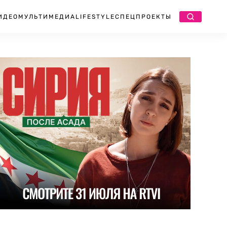
ИДЕО
МУЛЬТИМЕДИА
LIFESTYLE
СПЕЦПРОЕКТЫ