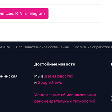
дящее. RTVI в Telegram
И RTVI
|
Пользовательское соглашение
|
Политика обработки
Достойные новости
Ленинская
Мы в
Дзен.Новостях
и
Google.News
Уведомление об использовании
рекомендательных технологий