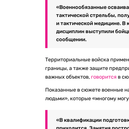
«Военнообязанные осваива
тактической стрельбы, пол
и тактической медицине. В 
дисциплин выступили бойц
сообщении.
Территориальные войска применя
границы, а также защите предпр
важных объектов,
говорится
в сю
Показанные в сюжете военные н
людьми», которые «многому могу
«
В квалификации подготовк
приходится. Занятия постр