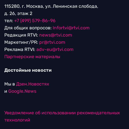
115280, г. Москва, ул. Ленинская слобода,
д. 26, этаж 2
тел:
+7 (499) 579-86-96
Для общих вопросов:
Infortvi@rtvi.com
Редакция RTVI:
news@rtvi.com
Маркетинг/PR:
pr@rtvi.com
Реклама RTVI:
adv-eu@rtvi.com
Партнерские материалы
Достойные новости
Мы в
Дзен.Новостях
и
Google.News
Уведомление об использовании рекомендательных
технологий